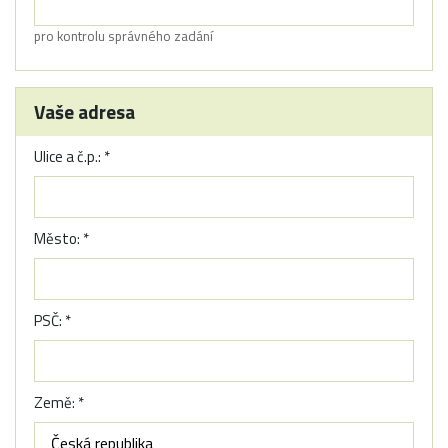
pro kontrolu správného zadání
Vaše adresa
Ulice a č.p.: *
Město: *
PSČ: *
Země: *