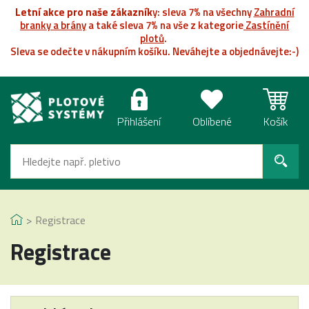
Letní akce pro naše zákazník
y: sleva 7% na všechny
Zahradní
branky a brány
a také sleva 7% na vše z kategorie
Zastínění
plotů
.
Sleva se odečte v nákupním košíku. Neváhejte a objednávejte:-)
Přihlášení
Oblíbené
Košík
Registrace
Registrace