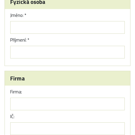
Fyzická osoba
Jméno: *
Příjmení: *
Firma
Firma:
IČ: