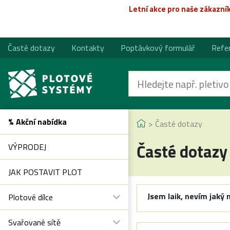
Letní akce pro naše zákazní
Časté dotazy
Kontakty
Poptávkový formulář
Refe
% Akční nabídka
Časté dotazy
Časté dotazy
VÝPRODEJ
JAK POSTAVIT PLOT
Jsem laik, nevím jaký 
Plotové dílce
Svařované sítě