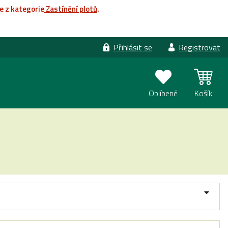
e z kategorie
Zastínění plotů
.
Přihlásit se
Registrovat
Oblíbené
Košík