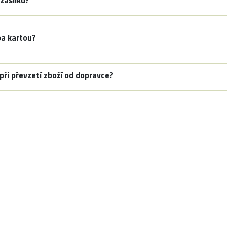
 zásilku?
ba kartou?
ři převzetí zboží od dopravce?