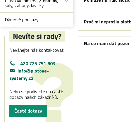
Pomůže mi řidič složit
Plastové plotovky, hranoly,
kůly, záhony, lavičky
Dárkové poukazy
Proč mi neprošla plat
Nevíte si rady?
Na co mám dát pozor p
Neváhejte nás kontaktovat:
+420 725 751 803
info@plotove-
systemy.cz
Nebo se podívejte na časté
dotazy našich zákazníků.
Časté dotazy