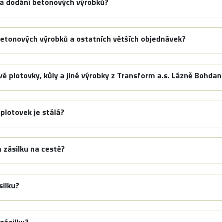
 a dodání betonových výrobků?
betonových výrobků a ostatních větších objednávek?
vé plotovky, kůly a jiné výrobky z Transform a.s. Lázně Bohda
plotovek je stálá?
 zásilku na cestě?
silku?