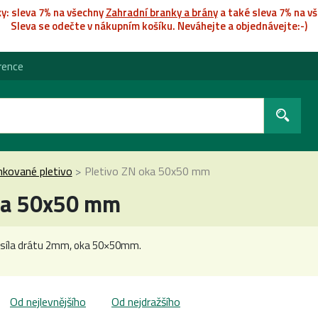
k
y: sleva 7% na všechny
Zahradní branky a brány
a také sleva 7% na vš
Sleva se odečte v nákupním košíku. Neváhejte a objednávejte:-)
rence
nkované pletivo
Pletivo ZN oka 50x50 mm
oka 50x50 mm
, síla drátu 2mm, oka 50×50mm.
Od nejlevnějšího
Od nejdražšího