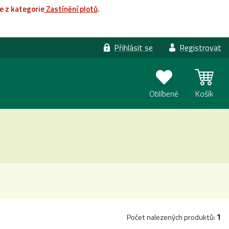
e z kategorie
Zastínění plotů
.
Přihlásit se
Registrovat
Oblíbené
Košík
Počet nalezených produktů:
1