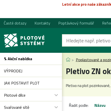
Letní akce pro naše zákazní
Časté dotazy
Kontakty
Poptávkový formulář
Refe
% Akční nabídka
Poplastované a pozi
Pletivo ZN 
VÝPRODEJ
JAK POSTAVIT PLOT
Pletivo na plot pozinkované
Plotové dílce
Řadit podle:
Názvu
Svařované sítě