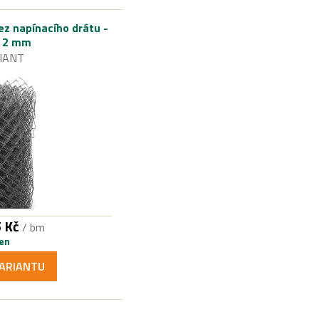
ez napínacího drátu -
. 2 mm
IANT
 Kč
/ bm
en
ARIANTU