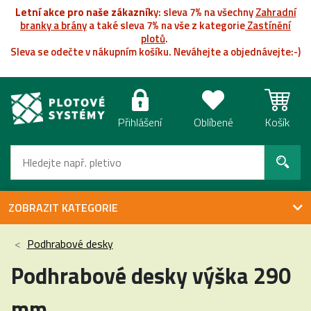
Letní akce pro naše zákazník
y: sleva 7% na všechny
Zahradní
branky a brány
a také sleva 7% na vše z kategorie
Zastínění
plotů
.
Sleva se odečte v nákupním košíku. Neváhejte a objednávejte:-)
Přihlášení
Oblíbené
Košík
ZOBRAZIT KATEGORIE
Podhrabové desky
Podhrabové desky výška 290
mm