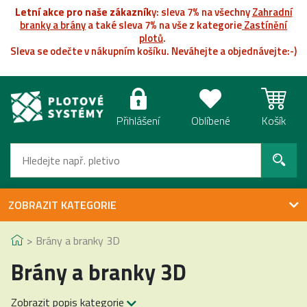
Letní akce pro naše zákazník
y: sleva 7% na všechny
Zahradní
branky a brány
a také sleva 7% na vše z kategorie
Zastínění
plotů
.
Sleva se odečte v nákupním košíku. Neváhejte a objednávejte:-)
Přihlášení
Oblíbené
Košík
ZOBRAZIT KATEGORIE
Brány a branky 3D
Brány a branky 3D
Zobrazit popis kategorie