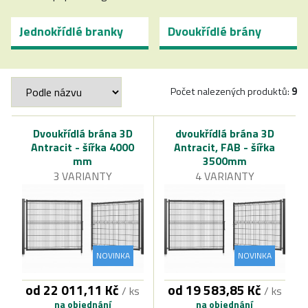
Jednokřídlé branky
Dvoukřídlé brány
Počet nalezených produktů:
9
Dvoukřídlá brána 3D
dvoukřídlá brána 3D
Antracit - šířka 4000
Antracit, FAB - šířka
mm
3500mm
3 VARIANTY
4 VARIANTY
NOVINKA
NOVINKA
od 22 011,11 Kč
od 19 583,85 Kč
/ ks
/ ks
na objednání
na objednání