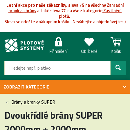
Letní akce pro naše zákazník
y: sleva 7% na všechny
Zahradní
branky a brány
a také sleva 7% na vše z kategorie
Zastínění
plotů
.
Sleva se odečte v nákupním košíku. Neváhejte a objednávejte:-)
Přihlášení
Oblíbené
Košík
ZOBRAZIT KATEGORIE
Brány a branky SUPER
Dvoukřídlé brány SUPER
2000mm + 2000mm