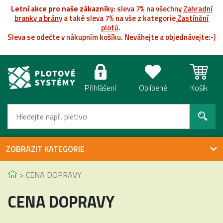
Letní akce pro naše zákazník
y: sleva 7% na všechny
Zahradní
branky a brány
a také sleva 7% na vše z kategorie
Zastínění
plotů
.
Sleva se odečte v nákupním košíku. Neváhejte a objednávejte:-)
Přihlášení
Oblíbené
Košík
ZOBRAZIT KATEGORIE
CENA DOPRAVY
CENA DOPRAVY