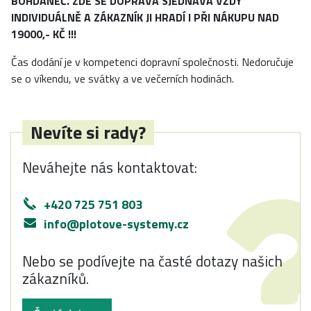
BOHDANEČ. ZDE SE DOPRAVA SJEDNÁVÁ VŽDY
INDIVIDUÁLNĚ A ZÁKAZNÍK JI HRADÍ I PŘI NÁKUPU NAD
19000,- KČ !!!
Čas dodání je v kompetenci dopravní společnosti. Nedoručuje
se o víkendu, ve svátky a ve večerních hodinách.
Nevíte si rady?
Neváhejte nás kontaktovat:
+420 725 751 803
info@plotove-systemy.cz
Nebo se podívejte na časté dotazy našich
zákazníků.