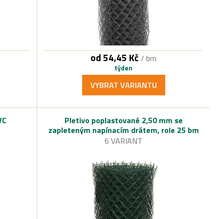
od 54,45 Kč
/ bm
týden
VYBRAT VARIANTU
VC
Pletivo poplastované 2,50 mm se
zapleteným napínacím drátem, role 25 bm
6 VARIANT