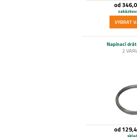
od 346,0
zakázkov
VYBRAT V
Napínací drá
2 VAR
od 129,4
skla