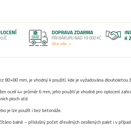
LOCENÍ
DOPRAVA ZDARMA
IN
KLÍČ
PŘI NÁKUPU NAD 19 000 KČ
K 
Více zde →
z 80×80 mm, je vhodný k použití, kde je vyžadována dlouholetou ž
en ocelí 4× průměr 6 mm, jeho použití je vhodné pro oplocení zahr
ních ploch atd.
bo je lze použít i bez betonáže.
ítáno balné – příslušný počet dřevěných zesílených palet i v přípa