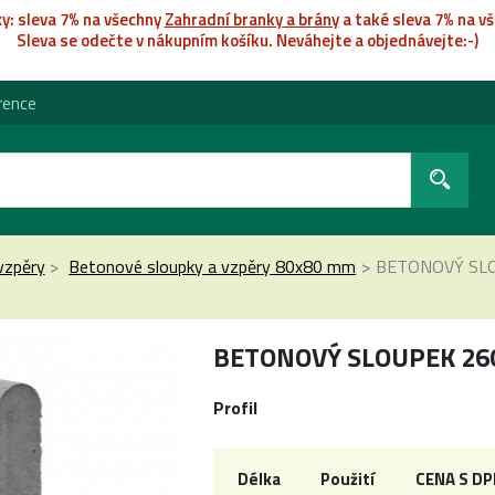
k
y: sleva 7% na všechny
Zahradní branky a brány
a také sleva 7% na vš
Sleva se odečte v nákupním košíku. Neváhejte a objednávejte:-)
rence
vzpěry
Betonové sloupky a vzpěry 80x80 mm
BETONOVÝ SLO
BETONOVÝ SLOUPEK 26
Profil
Délka
Použití
CENA S DP