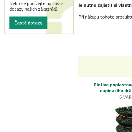
Nebo se podívejte na časté
Je nutno zajistit si vlast
dotazy našich zákazníků.
Při nákupu tohoto produktu
Časté dotazy
Pletivo poplasto
napínacího drá
6 VAR