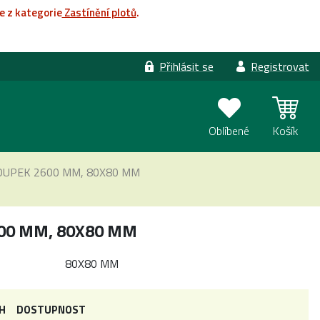
e z kategorie
Zastínění plotů
.
Přihlásit se
Registrovat
Oblíbené
Košík
UPEK 2600 MM, 80X80 MM
00 MM, 80X80 MM
80X80 MM
H
DOSTUPNOST