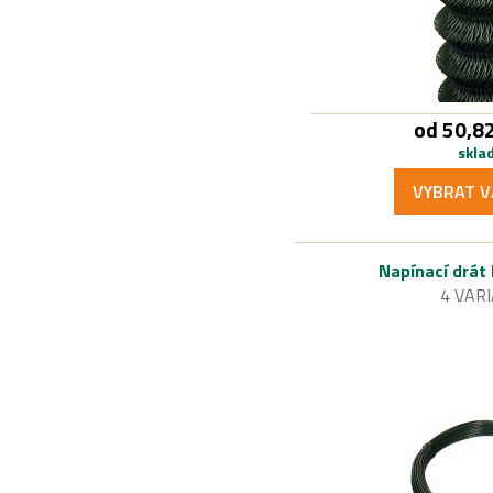
od 50,82
skla
VYBRAT V
Napínací drát
4 VAR