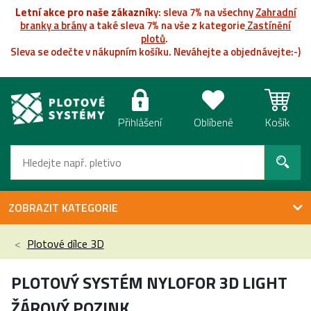
Letní akce pro naše zákazník
y: sleva 7% na všechny
Zahradní
branky a brány
a také sleva 7% na vše z kategorie
Zastínění
plotů
.
Sleva se odečte v nákupním košíku. Neváhejte a objednávejte:-)
Přihlášení
Oblíbené
Košík
ZOBRAZIT KATEGORIE
Plotové dílce 3D
PLOTOVÝ SYSTÉM NYLOFOR 3D LIGHT
ŽÁROVÝ POZINK