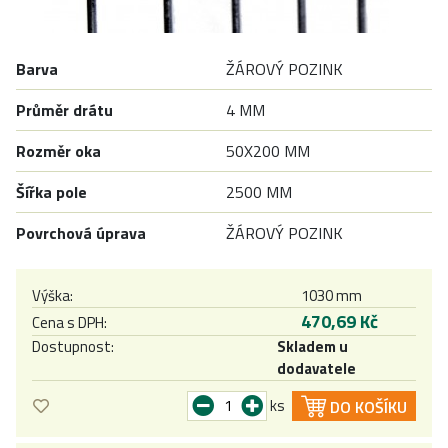
Barva
ŽÁROVÝ POZINK
Průměr drátu
4 MM
Rozměr oka
50X200 MM
Šířka pole
2500 MM
Povrchová úprava
ŽÁROVÝ POZINK
Výška:
1030 mm
470,69 Kč
Cena s DPH:
Dostupnost:
Skladem u
dodavatele
ks
DO KOŠÍKU