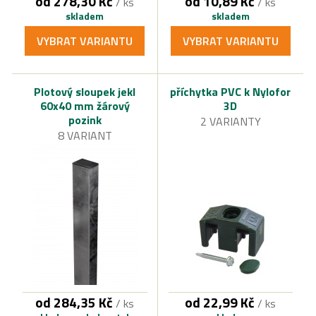
od 278,30 Kč
od 10,89 Kč
/ ks
/ ks
skladem
skladem
VYBRAT VARIANTU
VYBRAT VARIANTU
Plotový sloupek jekl
příchytka PVC k Nylofor
60x40 mm žárový
3D
pozink
2 VARIANTY
8 VARIANT
od 284,35 Kč
od 22,99 Kč
/ ks
/ ks