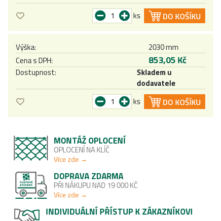
ks
DO KOŠÍKU
Výška:
2030 mm
853,05 Kč
Cena s DPH:
Dostupnost:
Skladem u
dodavatele
ks
DO KOŠÍKU
MONTÁŽ OPLOCENÍ
OPLOCENÍ NA KLÍČ
Více zde →
DOPRAVA ZDARMA
PŘI NÁKUPU NAD 19 000 KČ
Více zde →
INDIVIDUÁLNÍ PŘÍSTUP K ZÁKAZNÍKOVI