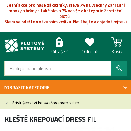
Letní akce pro naše zákazník
y: sleva 7% na všechny
Zahradní
branky a brány
a také sleva 7% na vše z kategorie
Zastínění
plotů
.
Sleva se odečte v nákupním košíku. Neváhejte a objednávejte:-)
Přihlášení
Oblíbené
Košík
ZOBRAZIT KATEGORIE
Příslušenství ke svařovaným sítím
KLEŠTĚ KREPOVACÍ DRESS FIL