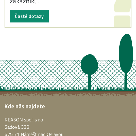
zákazníků.
Časté dotazy
Kde nás najdete
REASON spol. s r.o
Sadová 338
675 71 Náměšť nad Oslavou