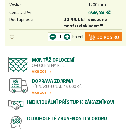
Výška:
1200 mm
469,48 Kč
Cena s DPH:
Dostupnost:
DOPRODEJ - omezené
množství skladem!!!
balení
DO KOŠÍKU
MONTÁŽ OPLOCENÍ
OPLOCENÍ NA KLÍČ
Více zde →
DOPRAVA ZDARMA
PŘI NÁKUPU NAD 19 000 KČ
Více zde →
INDIVIDUÁLNÍ PŘÍSTUP K ZÁKAZNÍKOVI
DLOUHOLETÉ ZKUŠENOSTI V OBORU