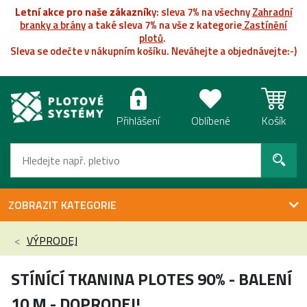
Letní akce pro naše zákazník
y: sleva 7% na všechny
Zahradní
branky a brány
a také sleva 7% na vše z kategorie
Zastínění
plotů
.
Sleva se odečte v nákupním košíku. Neváhejte a objednávejte:-)
Přihlášení
Oblíbené
Košík
ZOBRAZIT KATEGORIE
VÝPRODEJ
STÍNÍCÍ TKANINA PLOTES 90% - BALENÍ
10 M - DOPRODEJ!