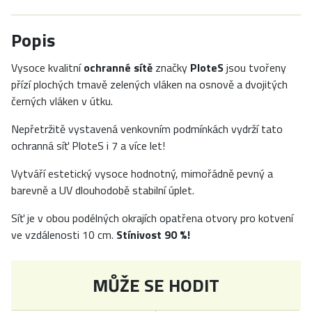
Popis
Vysoce kvalitní
ochranné sítě
značky
PloteS
jsou tvořeny
přízí plochých tmavě zelených vláken na osnově a dvojitých
černých vláken v útku.
Nepřetržitě vystavená venkovním podmínkách vydrží tato
ochranná síť PloteS i 7 a více let!
Vytváří estetický vysoce hodnotný, mimořádně pevný a
barevně a UV dlouhodobě stabilní úplet.
Síť je v obou podélných okrajích opatřena otvory pro kotvení
ve vzdálenosti 10 cm.
Stínivost 90 %!
MŮŽE SE HODIT